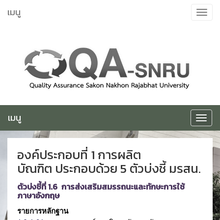
ข้าม
เมนู
Toggle
ไป
navigat
ยัง
เนื้อหา
เมนู
Toggle
navigat
องค์ประกอบที่ 1 การผลิต
บัณฑิต ประกอบด้วย 5 ตัวบ่งชี้ มรสน.
ตัวบ่งชี้ที่ 1.6 การส่งเสริมสมรรถนะและทักษะการใช้
ภาษาอังกฤษ
รายการหลักฐาน