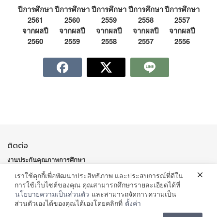
ปีการศึกษา
ปีการศึกษา
ปีการศึกษา
ปีการศึกษา
ปีการศึกษา
2561
2560
2559
2558
2557
จากผลปี
จากผลปี
จากผลปี
จากผลปี
จากผลปี
2560
2559
2558
2557
2556
ติดต่อ
งานประกันคุณภาพการศึกษา
อาคาร 10 ชั้น 4 มหาวิทยาลัยราชภัฏสกลนคร
เราใช้คุกกี้เพื่อพัฒนาประสิทธิภาพ และประสบการณ์ที่ดีใน
เลขที่ 680 ถ.นิตโย ต.ธาตุเชิงชุม อ.เมืองสกลนคร จ.สกลนคร 47000
การใช้เว็บไซต์ของคุณ คุณสามารถศึกษารายละเอียดได้ที่
:
0 4297 0021, 0 4297 0094 ต่อ
176 –
โทรศัพท์
หม
ายเลขโทรศัพท์
ภายใน :
นโยบายความเป็นส่วนตัว
และสามารถจัดการความเป็น
178
ส่วนตัวเองได้ของคุณได้เองโดยคลิกที่
ตั้งค่า
qasnru@snru.ac.th
E – Mail :