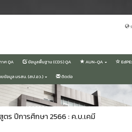
ร
ะกาศ QA
ข้อมูลพื้นฐาน (CDS) QA
AUN-QA
EdPE
ข้อมูล มรสน. (สป.อว.)
ติดต่อ
ตร ปีการศึกษา 2566 : ค.บ.เคมี