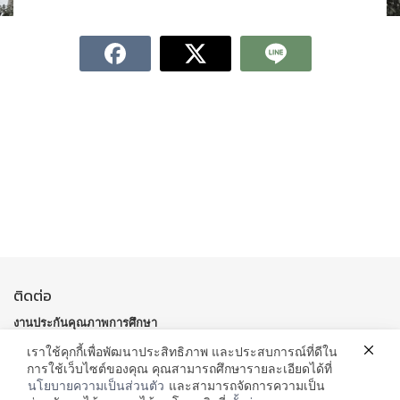
ติดต่อ
งานประกันคุณภาพการศึกษา
อาคาร 10 ชั้น 4 มหาวิทยาลัยราชภัฏสกลนคร
เราใช้คุกกี้เพื่อพัฒนาประสิทธิภาพ และประสบการณ์ที่ดีใน
เลขที่ 680 ถ.นิตโย ต.ธาตุเชิงชุม อ.เมืองสกลนคร จ.สกลนคร 47000
การใช้เว็บไซต์ของคุณ คุณสามารถศึกษารายละเอียดได้ที่
:
0 4297 0021, 0 4297 0094 ต่อ
176 –
โทรศัพท์
หม
ายเลขโทรศัพท์
ภายใน :
นโยบายความเป็นส่วนตัว
และสามารถจัดการความเป็น
178